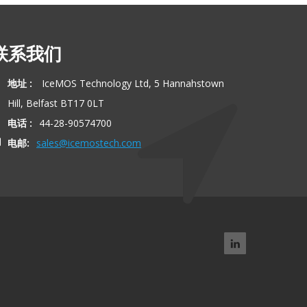
联系我们
地址 :
IceMOS Technology Ltd, 5 Hannahstown
Hill, Belfast BT17 0LT
电话 :
44-28-90574700
电邮:
sales@icemostech.com