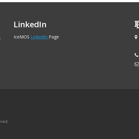
LinkedIn
及
IceMOS
LinkedIn
Page
rved.