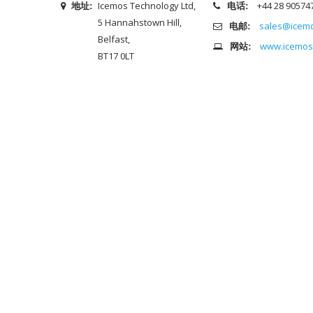
地址:
Icemos Technology Ltd,
电话:
+44 28 90574
5 Hannahstown Hill,
电邮:
sales@icem
Belfast,
网站:
www.icemos
BT17 0LT