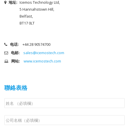
地址:
Icemos Technology Ltd,
5 Hannahstown Hill,
Belfast,
BT17 0LT
电话:
+44 28 90574700
电邮:
sales@icemostech.com
网站:
www.icemostech.com
聯絡表格