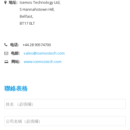
地址:
Icemos Technology Ltd,
5 Hannahstown Hill,
Belfast,
BT17 0LT
电话:
+44 28 90574700
电邮:
sales@icemostech.com
网站:
www.icemostech.com
聯絡表格