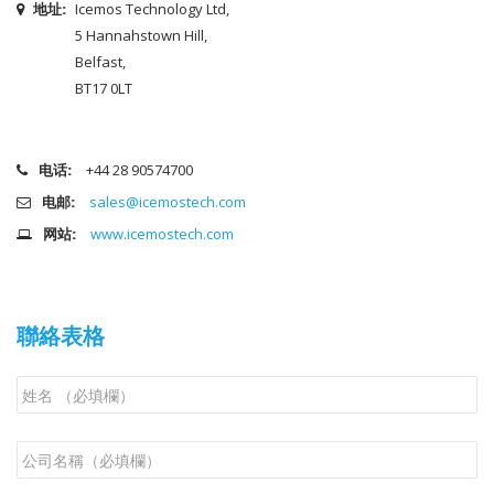
地址:
Icemos Technology Ltd,
5 Hannahstown Hill,
Belfast,
BT17 0LT
电话:
+44 28 90574700
电邮:
sales@icemostech.com
网站:
www.icemostech.com
聯絡表格