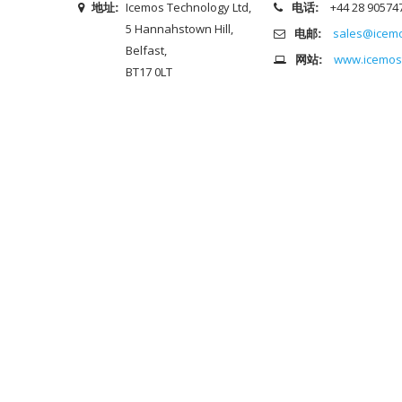
地址:
Icemos Technology Ltd,
电话:
+44 28 90574
5 Hannahstown Hill,
电邮:
sales@icem
Belfast,
网站:
www.icemos
BT17 0LT