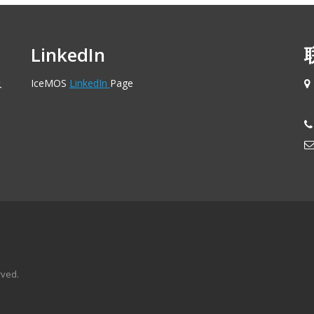
LinkedIn
及
IceMOS
LinkedIn
Page
rved.