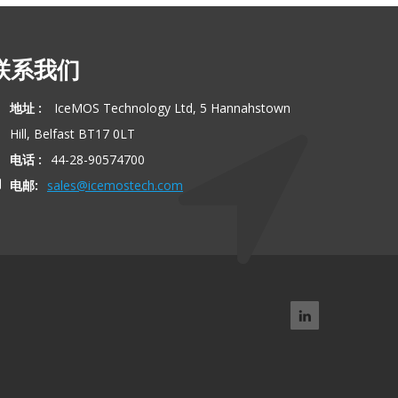
联系我们
地址 :
IceMOS Technology Ltd, 5 Hannahstown
Hill, Belfast BT17 0LT
电话 :
44-28-90574700
电邮:
sales@icemostech.com