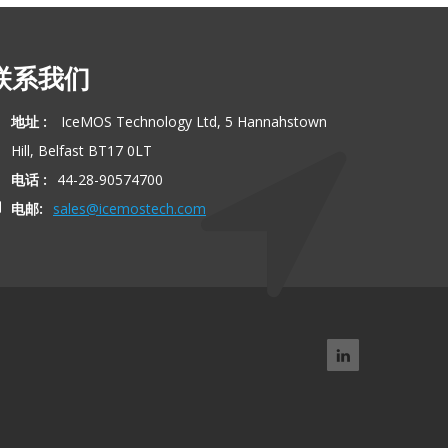
联系我们
地址 :
IceMOS Technology Ltd, 5 Hannahstown
Hill, Belfast BT17 0LT
电话 :
44-28-90574700
电邮:
sales@icemostech.com