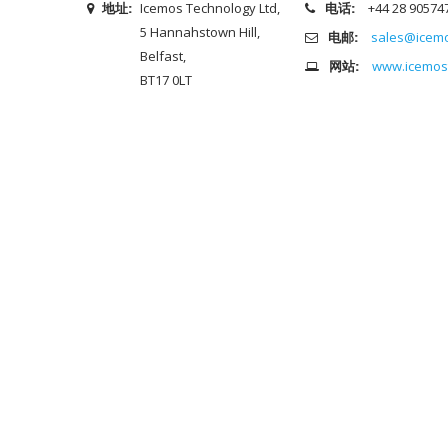
地址:
Icemos Technology Ltd,
电话:
+44 28 90574
5 Hannahstown Hill,
电邮:
sales@icem
Belfast,
网站:
www.icemos
BT17 0LT