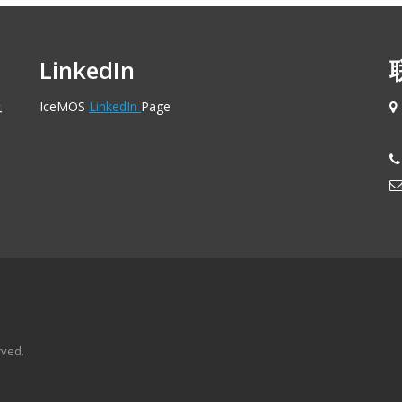
LinkedIn
及
IceMOS
LinkedIn
Page
rved.